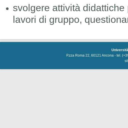
svolgere attività didattic
lavori di gruppo, questionari
Università
P.zza Roma 22, 60121 Ancona - tel. (+3
si