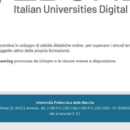
entiva lo sviluppo di attività didattiche online, per superare i vincoli te
oggetto attivo della propria formazione.
learning
promosse da Univpm e le risorse messe a disposizione.
Università Politecnica delle Marche
Roma 22, 60121 Ancona - tel. (+39) 071.220.1 fax (+39) 071.220.2324 - P.I. 0038
sito a cura del
C.S.I.